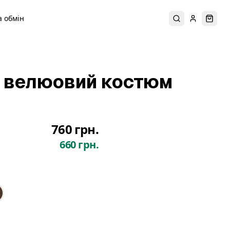
 обмін
Пошук
Увійти
Коши
 велюовий костюм
760 грн.
660 грн.