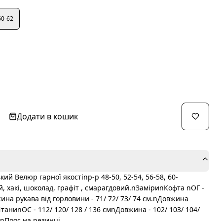
60-62
Додати в кошик
ий Велюр гарної якостіnр-р 48-50, 52-54, 56-58, 60-
й, хакі, шоколад, графіт , смарагдовий.nЗаміриnКофта nОГ -
жина рукава від горловини - 71/ 72/ 73/ 74 см.nДовжина
ШтаниnОС - 112/ 120/ 128 / 136 смnДовжина - 102/ 103/ 104/
мnПояс на резинці