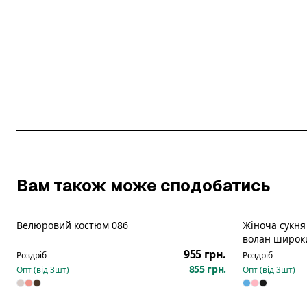
Вам також може сподобатись
Велюровий костюм 086
Жіноча сукня
волан широки
955 грн.
Роздріб
Роздріб
855 грн.
Опт (від
3
шт)
Опт (від
3
шт)