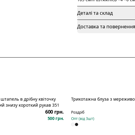
Деталі та склад
Доставка та поверненн
 штапель в дрібну квіточку
Трикотажна блуза з мереживо
й знизу короткий рукав 351
600 грн.
Роздріб
500 грн.
Опт (від
3
шт)