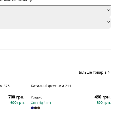
я
Більше товарів
м 375
Батальні джегінси 211
700 грн.
490 грн.
Роздріб
600 грн.
390 грн.
Опт (від
3
шт)