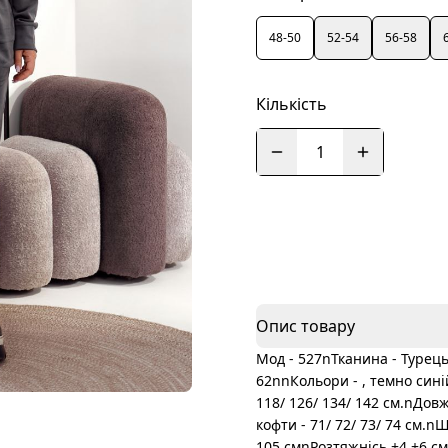
48-50
52-54
56-58
Кількість
1
Опис товару
Мод - 527nТканина - Турецьк
62nnКольори - , темно сині
118/ 126/ 134/ 142 см.nДов
кофти - 71/ 72/ 73/ 74 см.n
105 смnРозтяжнісь +4 +6 с