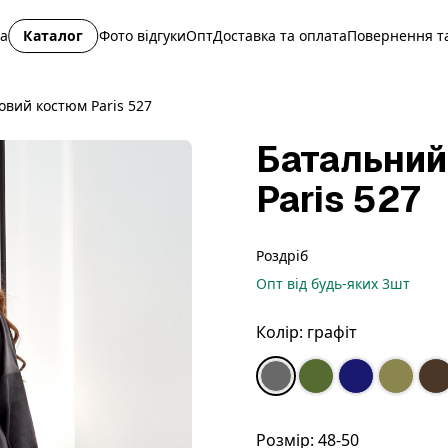
на
Каталог
Фото відгуки
Опт
Доставка та оплата
Повернення та
вий костюм Paris 527
Батальний
Paris 527
Роздріб
Опт
від будь-яких
3
шт
Колір:
графіт
Розмір:
48-50