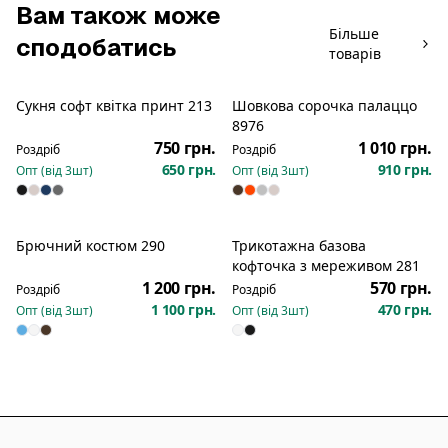
Вам також може
Більше
сподобатись
товарів
Сукня софт квітка принт 213
Шовкова сорочка палаццо
Новинка
Новинка
8976
750 грн.
1 010 грн.
Роздріб
Роздріб
650 грн.
910 грн.
Опт (від
3
шт)
Опт (від
3
шт)
Брючний костюм 290
Трикотажна базова
Новинка
Новинка
кофточка з мереживом 281
1 200 грн.
570 грн.
Роздріб
Роздріб
1 100 грн.
470 грн.
Опт (від
3
шт)
Опт (від
3
шт)