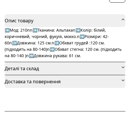
Опис товару
➡️Мод: 210nn➡️Тканина: Альпакаn➡️Колір: білий,
коричневий, чорний, фукуія, мокко.n➡️Розміри: 42-
60n➡️Довжина: 125 см.n➡️Обхват грудей :120 см.
(підходить на 80-140)n➡️Обхват стегна: 120 см. (підходить
на 80-140 )n➡️Довжина рукава: 61 см.
Деталі та склад
Доставка та повернення