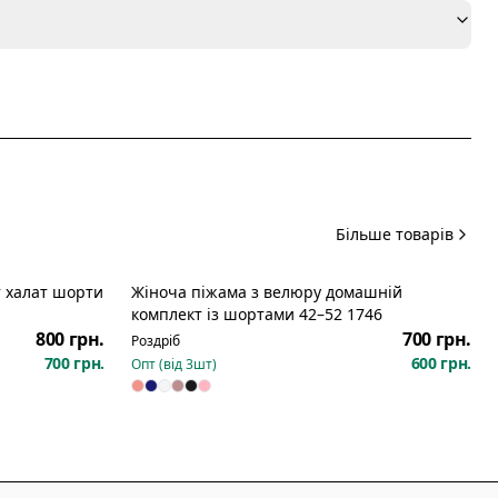
я
Більше товарів
 халат шорти
Жіноча піжама з велюру домашній
комплект із шортами 42–52 1746
800 грн.
700 грн.
Роздріб
700 грн.
600 грн.
Опт (від
3
шт)