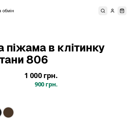
 обмін
Пошук
Увійти
Коши
 піжама в клітинку
тани 806
1 000 грн.
900 грн.