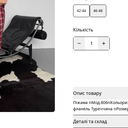
42-44
46-48
Кількість
1
Опис товару
Піжама nМод.806nКольори: 
фланель Туреччина nРозмір
Деталі та склад