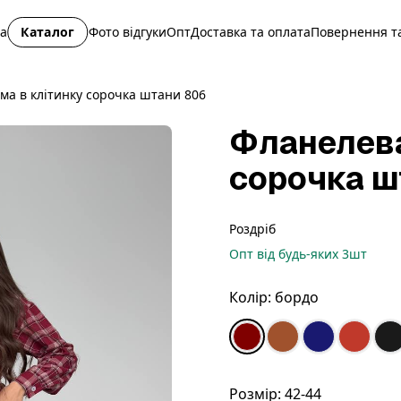
на
Каталог
Фото відгуки
Опт
Доставка та оплата
Повернення та
ма в клітинку сорочка штани 806
Фланелева
сорочка ш
Роздріб
Опт
від будь-яких
3
шт
Колір:
бордо
Розмір:
42-44