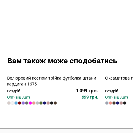
Вам також може сподобатись
Велюровий костюм трійка футболка штани
Оксамитова 
Новинка
кардиган 1675
1 099 грн.
Роздріб
Роздріб
999 грн.
Опт (від
3
шт)
Опт (від
3
шт)