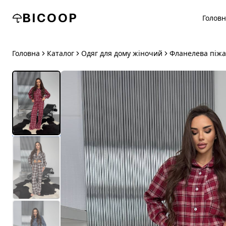
BICOOP
Голов
Головна
Каталог
Одяг для дому жіночий
Фланелева піжа