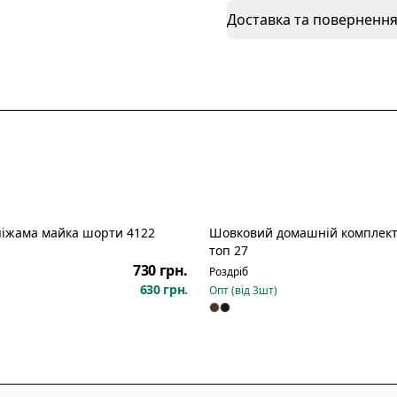
Доставка та поверненн
піжама майка шорти 4122
Шовковий домашній комплект
Новинка
топ 27
730 грн.
Роздріб
630 грн.
Опт (від
3
шт)