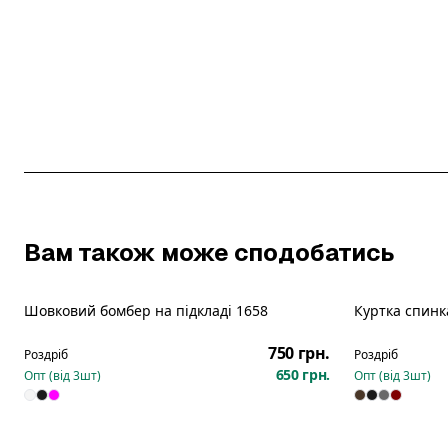
Вам також може сподобатись
Шовковий бомбер на підкладі 1658
Куртка спинк
Новинка
Новинка
750 грн.
Роздріб
Роздріб
650 грн.
Опт (від
3
шт)
Опт (від
3
шт)