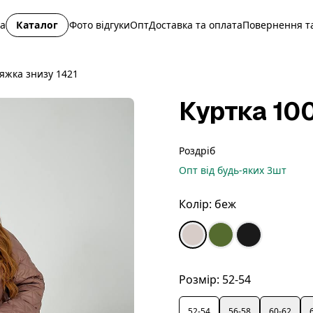
на
Каталог
Фото відгуки
Опт
Доставка та оплата
Повернення та
тяжка знизу 1421
Куртка 10
Роздріб
Опт
від будь-яких
3
шт
Колір:
беж
Розмір:
52-54
52-54
56-58
60-62