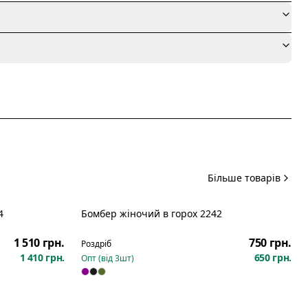
я
Більше товарів
4
Бомбер жіночий в горох 2242
Новинка
1 510 грн.
750 грн.
Роздріб
1 410 грн.
650 грн.
Опт (від
3
шт)