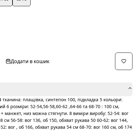
Додати в кошик
 4 тканина: плащівка, синтепон 100, підкладка 5 кольори:
6 розміри: 52-54,56-58,60-62 ,64-66 та 68-70 : 100 см,
 + манжет, низ можна стягнути. 8 виміри виробу: 52-54: вог
8 см 56-58: вог 136, об 150, обхват рукава 50 60-62: вог 144,
52: вог , об 166, обхват рукава 54 см 68-70: вог 160 см, об 174