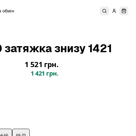
 обмін
Пошук
Увійти
Коши
0 затяжка знизу 1421
1 521 грн.
1 421 грн.
64-66
68-70