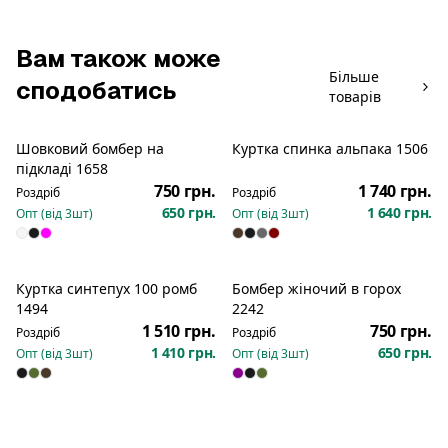
Вам також може
Більше
сподобатись
товарів
Шовковий бомбер на
Куртка спинка альпака 1506
Новинка
Новинка
підкладі 1658
750 грн.
1 740 грн.
Роздріб
Роздріб
650 грн.
1 640 грн.
Опт (від
3
шт)
Опт (від
3
шт)
Куртка синтепух 100 ромб
Бомбер жіночий в горох
Новинка
Новинка
1494
2242
1 510 грн.
750 грн.
Роздріб
Роздріб
1 410 грн.
650 грн.
Опт (від
3
шт)
Опт (від
3
шт)