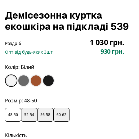
Демісезонна куртка
екошкіра на підкладі 539
1 030 грн.
Роздріб
930 грн.
Опт
від будь-яких
3
шт
Колір:
Білий
Розмір:
48-50
48-50
52-54
56-58
60-62
Кількість