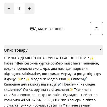
1
Додати в кошик
Опис товару
СТИЛЬНА ДЕМІСЕЗОННА КУРТКА З КАПЮШОНОМ n✨
Назва:nДемісезонна куртка-бомбер must have: капюшон,
водонепроникна еко-шкіра, два накладні кармани,
підкладка. Мінімалізм, що тримає форму та рятує від вітру
й дощу. ✨nn✨ Модель:n Мод: 539nn✨ Опис:n✔️
Капюшон для захисту від вітруn✔️ Практичні накладні
кишеніn✔️ Легка, зручна та стильнаnn✨ Тканина:n
Стьобана екошкіра на трикотажіn Підкладка – нейлонnn
Розміри:n 48-50, 52-54, 56-58, 60-62nn Кольори:n світло-
сірий, капучино, чорний. графітnn Фактичні заміри