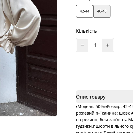
42-44
46-48
Кількість
1
Опис товару
▫️Модель: 509n▫️Розмір: 42-
рожевий.n▫️Тканина: шовк 
на резинці біля зап’ясть. 
ґудзики.nШорти вільного к
комфортно.n Такий комплект