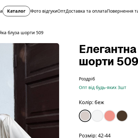
на
Каталог
Фото відгуки
Опт
Доставка та оплата
Повернення та
йка блуза шорти 509
Елегантна
шорти 50
Роздріб
Опт
від будь-яких
3
шт
Колір:
беж
Розмір:
42-44