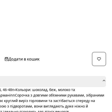
Додати в кошик
44, 46-48n▫️Кольори: шоколад, беж, молоко та
АрманіnnСорочка з довгими об’ємними рукавами, зібраними
Має круглий виріз горловини та застібається спереду на
рою з підворотами, вони виглядають дуже ніжно й
 ідеально підходить для літніх вечорів.