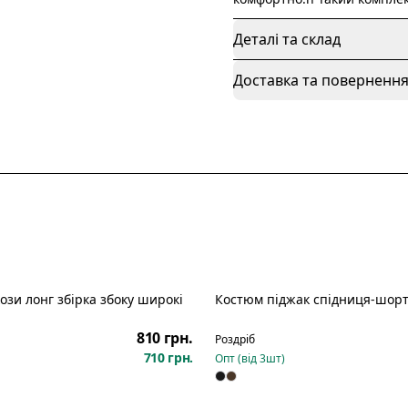
Деталі та склад
Доставка та поверненн
ози лонг збірка збоку широкі
Костюм піджак спідниця-шорт
810 грн.
Роздріб
710 грн.
Опт (від
3
шт)