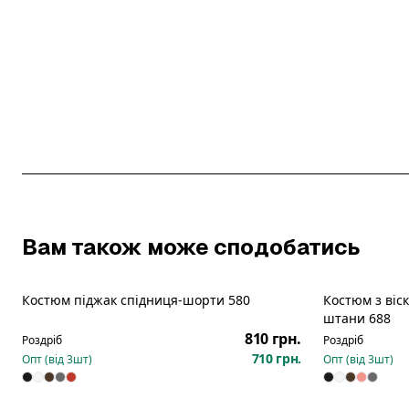
Вам також може сподобатись
Костюм піджак спідниця-шорти 580
Костюм з віск
штани 688
810 грн.
Роздріб
Роздріб
710 грн.
Опт (від
3
шт)
Опт (від
3
шт)