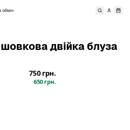
 обмін
Пошук
Увійти
Коши
 шовкова двійка блуза
9
750 грн.
650 грн.