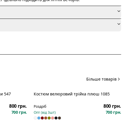
я
Більше товарів
и 547
Костюм велюровий трійка плюш 1085
800 грн.
800 грн.
Роздріб
700 грн.
700 грн.
Опт (від
3
шт)