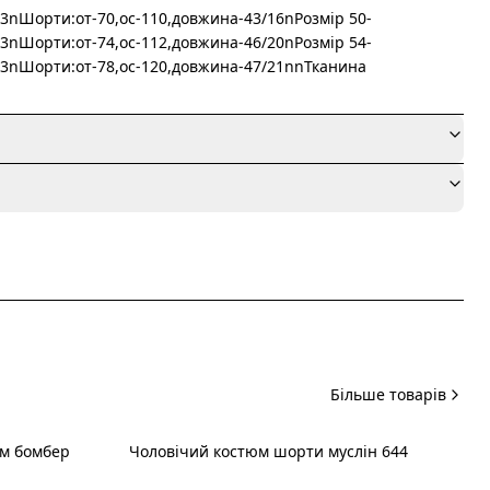
3nШорти:от-70,ос-110,довжина-43/16nРозмір 50-
3nШорти:от-74,ос-112,довжина-46/20nРозмір 54-
73nШорти:от-78,ос-120,довжина-47/21nnТканина
я
Більше товарів
юм бомбер
Чоловічий костюм шорти муслін 644