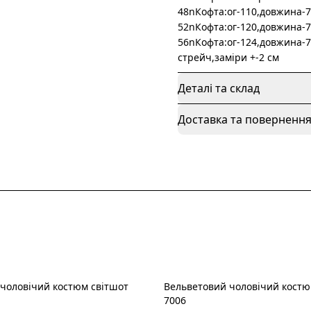
48nКофта:ог-110,довжина-7
52nКофта:ог-120,довжина-7
56nКофта:ог-124,довжина-
стрейч,заміри +-2 см
Деталі та склад
Доставка та поверненн
чоловічий костюм світшот
Вельветовий чоловічий кост
Новинка
7006