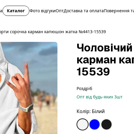
на
Каталог
Фото відгуки
Опт
Доставка та оплата
Повернення та
орти сорочка карман капюшон жатка №4413-15539
Чоловічий
карман к
15539
Роздріб
Опт
від будь-яких
3
шт
Колір:
Білий