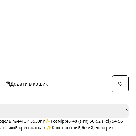
Додати в кошик
ь №4413-15539nn✨Розмір:46-48 (s-m),50-52 (l-xl),54-56
канський креп жатка n✨Колір:чорний,білий,електрик