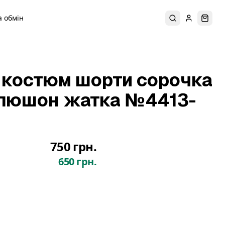
 обмін
Пошук
Увійти
Коши
 костюм шорти сорочка
апюшон жатка №4413-
750 грн.
650 грн.