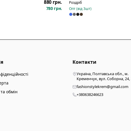
880 грн.
Роздріб
780 грн.
Опт (від
3
шт)
ія
Контакти
Україна, Полтавська обл., м.
нфіденційності
Кременчук, вул. Соборна, 24,
ерта
fashionstylekrem@gmail.com
та обмін
+380638246623