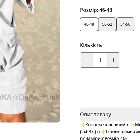
Розмір:
46-48
46-48
50-52
54-56
Кількість
1
Опис товару
✨Костюм чоловічий n✨Модел
(2xl-3xl) n✨Тканина:амери
nnЗаміри:nРозмір 46-