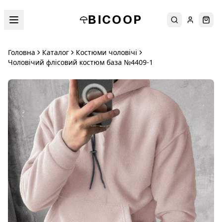
BICOOP
Пошук
Увійти
Кош
Головна
Каталог
Костюми чоловічі
Чоловічий флісовий костюм база №4409-1