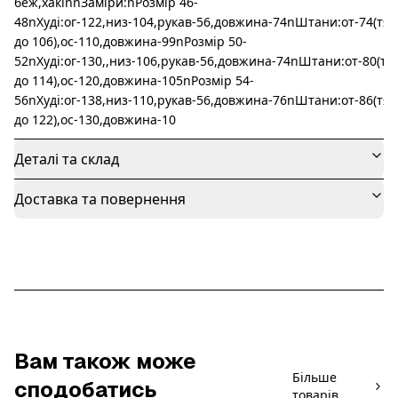
беж,хакіnnЗаміри:nРозмір 46-
48nХуді:ог-122,низ-104,рукав-56,довжина-74nШтани:от-74(тяг
до 106),ос-110,довжина-99nРозмір 50-
52nХуді:ог-130,,низ-106,рукав-56,довжина-74nШтани:от-80(тя
до 114),ос-120,довжина-105nРозмір 54-
56nХуді:ог-138,низ-110,рукав-56,довжина-76nШтани:от-86(тяг
до 122),ос-130,довжина-10
Деталі та склад
Доставка та повернення
Вам також може
Більше
сподобатись
товарів