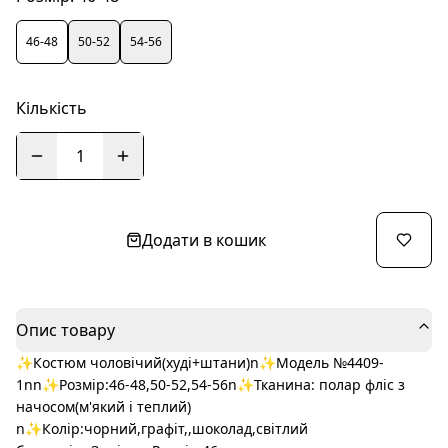
46-48
50-52
54-56
Кількість
1
Додати в кошик
Опис товару
✨Костюм чоловічий(худі+штани)n✨Модель №4409-
1nn✨Розмір:46-48,50-52,54-56n✨Тканина: полар фліс з
начосом(м'який і теплий)
n✨Колір:чорний,графіт,,шоколад,світлий