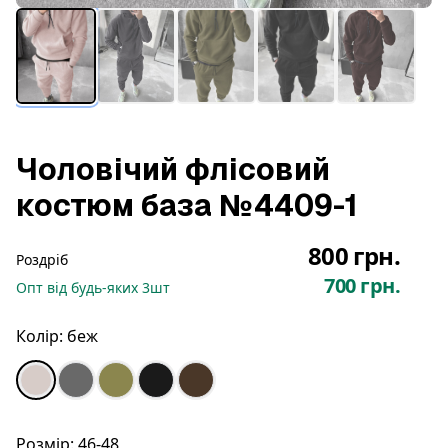
Чоловічий флісовий
костюм база №4409-1
800 грн.
Роздріб
700 грн.
Опт
від будь-яких
3
шт
Колір:
беж
Розмір:
46-48