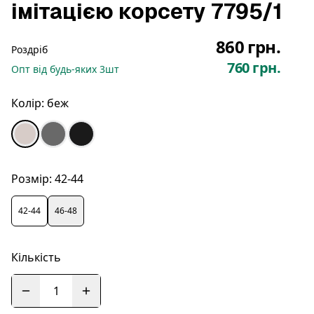
імітацією корсету 7795/1
860 грн.
Роздріб
760 грн.
Опт
від будь-яких
3
шт
Колір:
беж
Розмір:
42-44
42-44
46-48
Кількість
1