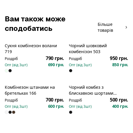
Вам також може
Більше
сподобатись
товарів
Сукня комбінезон волани
Чорний шовковий
Новинка
719
комбенізон 503
790 грн.
950 грн.
Роздріб
Роздріб
690 грн.
850 грн.
Опт (від
3
шт)
Опт (від
3
шт)
Комбінезон штанами на
Чорний комбез з
Новинка
Новинка
бретельках 166
блискавкою шортами
рубчик 2348
700 грн.
500 грн.
Роздріб
Роздріб
600 грн.
400 грн.
Опт (від
3
шт)
Опт (від
3
шт)