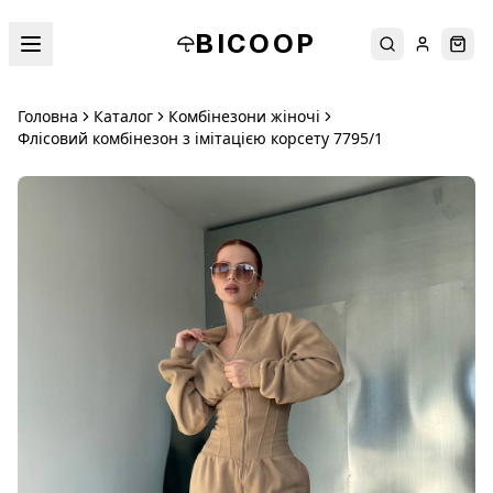
BICOOP
Пошук
Увійти
Кош
Головна
Каталог
Комбінезони жіночі
Флісовий комбінезон з імітацією корсету 7795/1