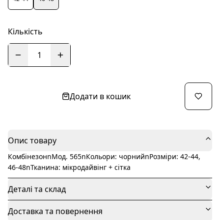
Кількість
1
Додати в кошик
Опис товару
КомбінезонnМод. 565nКольори: чорнийnРозміри: 42-44,
46-48nТканина: мікродайвінг + сітка
Деталі та склад
Доставка та повернення