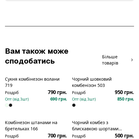
Вам також може
Більше
сподобатись
товарів
Сукня комбінезон волани
Чорний шовковий
Новинка
719
комбенізон 503
790 грн.
950 грн.
Роздріб
Роздріб
690 грн.
850 грн.
Опт (від
3
шт)
Опт (від
3
шт)
Комбінезон штанами на
Чорний комбез з
Новинка
Новинка
бретельках 166
блискавкою шортами
рубчик 2348
700 грн.
500 грн.
Роздріб
Роздріб