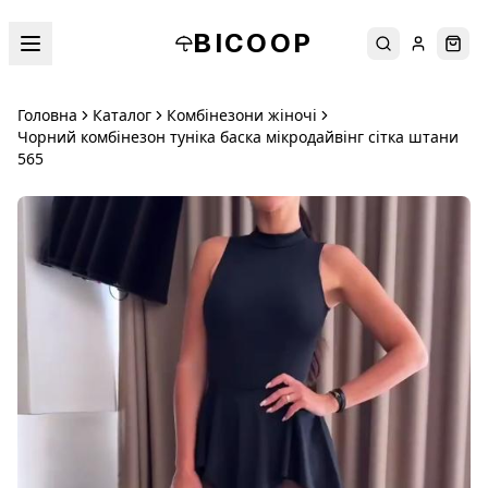
BICOOP
Пошук
Увійти
Кош
Головна
Каталог
Комбінезони жіночі
Чорний комбінезон туніка баска мікродайвінг сітка штани
565