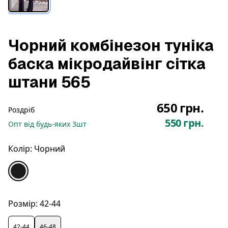
Чорний комбінезон туніка
баска мікродайвінг сітка
штани 565
650 грн.
Роздріб
550 грн.
Опт
від будь-яких
3
шт
Колір:
Чорний
Розмір:
42-44
42-44
46-48