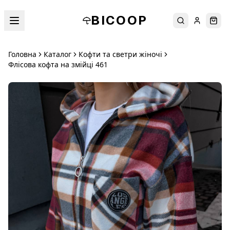
BICOOP
Пошук
Увійти
Кош
Головна
Каталог
Кофти та светри жіночі
Флісова кофта на змійці 461