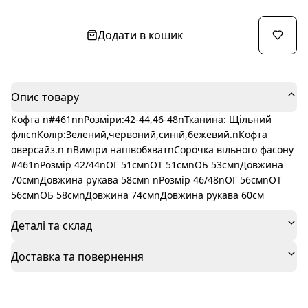
Додати в кошик
Опис товару
Кофта n#461nnРозміри:42-44,46-48nТканина: Щільний
флісnКолір:Зелений,червоний,синій,бежевий.nКофта
оверсайз.n nВиміри напівобхватnСорочка вільного фасону
#461nРозмір 42/44nОГ 51смnОТ 51смnОБ 53смnДовжина
70смnДовжина рукава 58смn nРозмір 46/48nОГ 56смnОТ
56смnОБ 58смnДовжина 74смnДовжина рукава 60см
Деталі та склад
Доставка та повернення