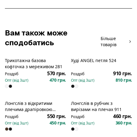
Вам також може
Більше
сподобатись
товарів
Трикотажна базова
Худі ANGEL петля 524
Новинка
Новинка
кофточка з мереживом 281
570 грн.
910 грн.
Роздріб
Роздріб
470 грн.
810 грн.
Опт (від
3
шт)
Опт (від
3
шт)
Лонгслів з відкритими
Лонгслів в рубчик з
Новинка
Новинка
плечима драпіровкою
вирізами на плечах 911
вздовж плечей боків 116
550 грн.
460 грн.
Роздріб
Роздріб
450 грн.
360 грн.
Опт (від
3
шт)
Опт (від
3
шт)