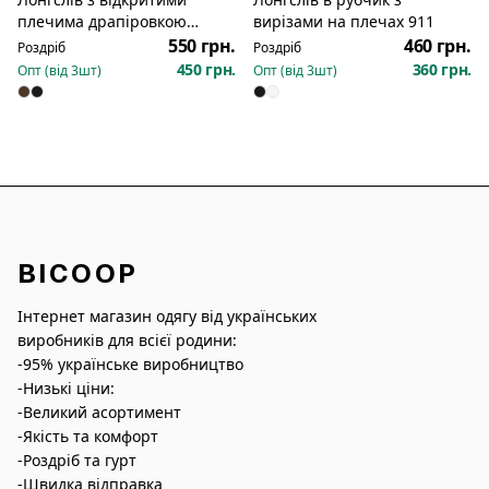
Новинка
Новинка
плечима драпіровкою
вирізами на плечах 911
вздовж плечей боків 116
550 грн.
460 грн.
Роздріб
Роздріб
450 грн.
360 грн.
Опт (від
3
шт)
Опт (від
3
шт)
BICOOP
Інтернет магазин одягу від українських
виробників для всієї родини:
-95% українське виробництво
-Низькі ціни:
-Великий асортимент
-Якість та комфорт
-Роздріб та гурт
-Швидка відправка