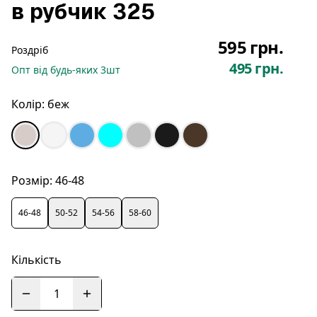
в рубчик 325
595 грн.
Роздріб
495 грн.
Опт
від будь-яких
3
шт
Колір:
беж
Розмір:
46-48
46-48
50-52
54-56
58-60
Кількість
1