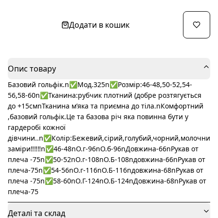
Додати в кошик
Опис товару
Базовий гольфік.n✅Мод.325n✅Розмір:46-48,50-52,54-
56,58-60n✅Тканина:рубчик плотний (добре розтягується
до +15смnТканина мʼяка та приємна до тіла.nКомфортний
,базовий гольфік.Це та базова річ яка повинна бути у
гардеробі кожної
дівчини..n✅Колір:Бежевий,сірий,голубий,чорний,молочний,ол
заміри‼️‼️‼️n✅46-48nО.г-96nО.б-96nДовжина-66nРукав от
плеча -75n✅50-52nО.г-108nО.Б-108nдовжина-66nРукав от
плеча-75n✅54-56nО.г-116nО.Б-116nдовжина-68nРукав от
плеча -75n✅58-60nО.Г-124nО.Б-124nДовжина-68nРукав от
плеча-75
Деталі та склад