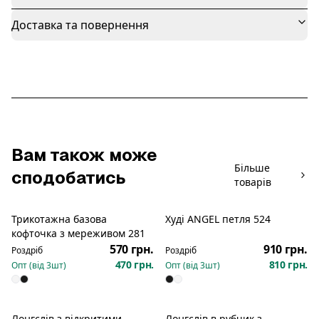
Доставка та повернення
Вам також може
Більше
сподобатись
товарів
Трикотажна базова
Худі ANGEL петля 524
Новинка
Новинка
кофточка з мереживом 281
570 грн.
910 грн.
Роздріб
Роздріб
470 грн.
810 грн.
Опт (від
3
шт)
Опт (від
3
шт)
Лонгслів з відкритими
Лонгслів в рубчик з