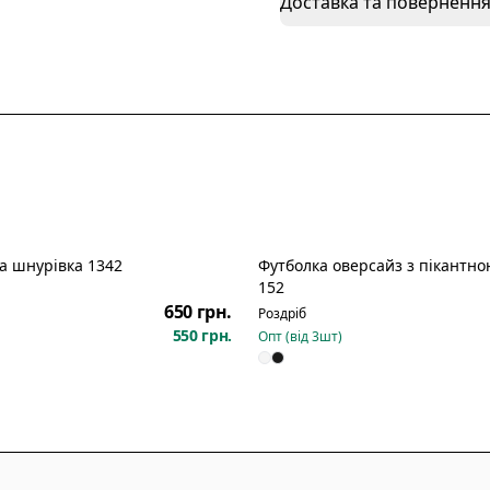
Доставка та поверненн
а шнурівка 1342
Футболка оверсайз з пікантн
152
650 грн.
Роздріб
550 грн.
Опт (від
3
шт)