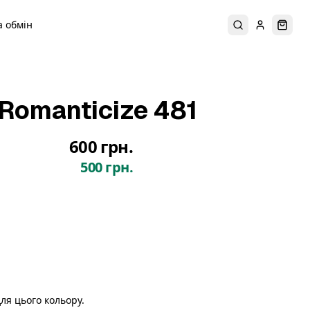
 обмін
Пошук
Увійти
Коши
Romanticize 481
600 грн.
500 грн.
ля цього кольору.