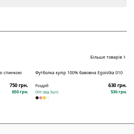
я
Більше товарів
ою спинкою
Футболка кулір 100% бавовна Egoїstka 010
750 грн.
630 грн.
Роздріб
650 грн.
530 грн.
Опт (від
3
шт)