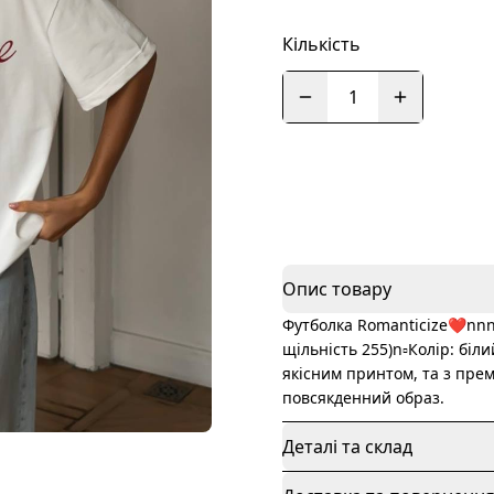
Кількість
1
Опис товару
Футболка Romanticize❤️nnn
щільність 255)n▫️Колір: бі
якісним принтом, та з пре
повсякденний образ.
Деталі та склад