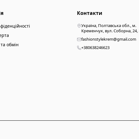
ія
Контакти
Україна, Полтавська обл., м.
нфіденційності
Кременчук, вул. Соборна, 24,
ерта
fashionstylekrem@gmail.com
та обмін
+380638246623