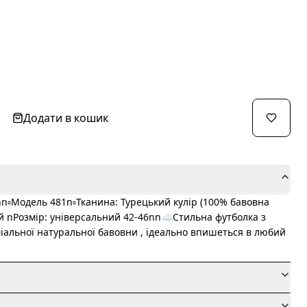
Додати в кошик
n▫️Модель 481n▫️Тканина: Турецький кулір (100% бавовна
лий nРозмір: універсальний 42-46nn☁️Стильна футболка з
міальної натуральної бавовни , ідеально впишеться в любий