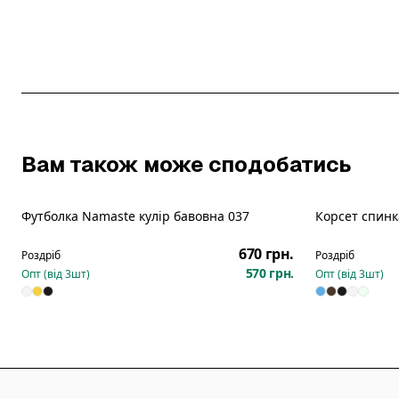
Вам також може сподобатись
Футболка Namaste кулір бавовна 037
Корсет спинк
Новинка
Новинка
670 грн.
Роздріб
Роздріб
570 грн.
Опт (від
3
шт)
Опт (від
3
шт)