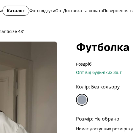
на
Каталог
Фото відгуки
Опт
Доставка та оплата
Повернення та
anticize 481
Футболка 
Роздріб
Опт
від будь-яких
3
шт
Колір:
Без кольору
Розмір:
Не обрано
Немає доступних розмірів д