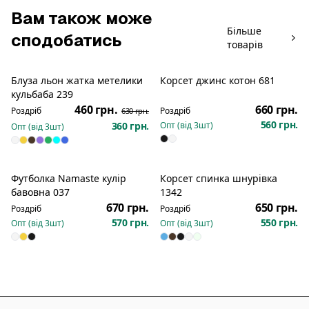
Вам також може
Більше
сподобатись
товарів
Блуза льон жатка метелики
Корсет джинс котон 681
Розпродаж
Розпродаж
кульбаба 239
460 грн.
660 грн.
Роздріб
Роздріб
630 грн.
560 грн.
360 грн.
Опт (від
3
шт)
Опт (від
3
шт)
Футболка Namaste кулір
Корсет спинка шнурівка
Новинка
Новинка
бавовна 037
1342
670 грн.
650 грн.
Роздріб
Роздріб
570 грн.
550 грн.
Опт (від
3
шт)
Опт (від
3
шт)