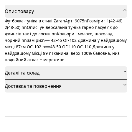
Опис товару
Футболка-туніка в стилі ZaranАрт: 9075nРозміри : 1(42-46)
2(48-50) nnОпис: універсальна туніка гарно пасує як до
джинсів так і до лосин nnКольори : молоко, шоколад,
чорний nnЗаміри:n➖ 42-46 ОГ-102 Довжина у найдовшому
місці 87см ОС-102 n➖48-50 ОГ-110 ОС-110 Довжина у
найдовшому місці 89 nТканина: верх 100% бавовна, низ
подвійний атлас + мереживо
Деталі та склад
Доставка та повернення