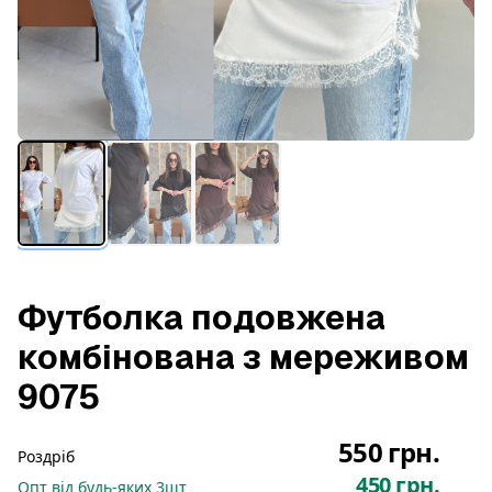
Футболка подовжена
комбінована з мереживом
9075
550 грн.
Роздріб
450 грн.
Опт
від будь-яких
3
шт