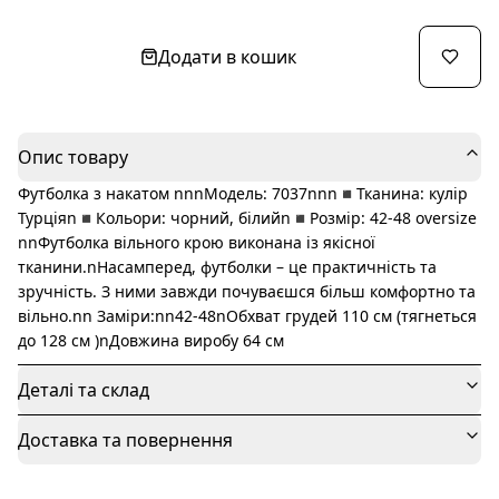
Додати в кошик
Опис товару
Футболка з накатом nnnМодель: 7037nnn◾️Тканина: кулір
Турціяn◾️Кольори: чорний, білийn◾️Розмір: 42-48 oversize
nnФутболка вільного крою виконана із якісної
тканини.nНасамперед, футболки – це практичність та
зручність. З ними завжди почуваєшся більш комфортно та
вільно.nn Заміри:nn42-48nОбхват грудей 110 см (тягнеться
до 128 см )nДовжина виробу 64 см
Деталі та склад
Доставка та повернення