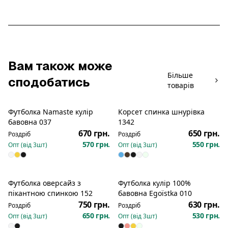
Вам також може
Більше
сподобатись
товарів
Футболка Namaste кулір
Корсет спинка шнурівка
Новинка
Новинка
бавовна 037
1342
670 грн.
650 грн.
Роздріб
Роздріб
570 грн.
550 грн.
Опт (від
3
шт)
Опт (від
3
шт)
Футболка оверсайз з
Футболка кулір 100%
пікантною спинкою 152
бавовна Egoїstka 010
750 грн.
630 грн.
Роздріб
Роздріб
650 грн.
530 грн.
Опт (від
3
шт)
Опт (від
3
шт)