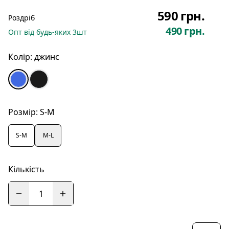
590 грн.
Роздріб
490 грн.
Опт
від будь-яких
3
шт
Колір:
джинс
Розмір:
S-M
S-M
M-L
Кількість
1