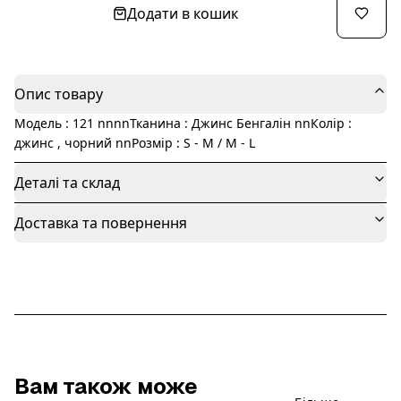
Додати в кошик
Опис товару
Модель : 121 nnnnТканина : Джинс Бенгалін nnКолір :
джинс , чорний nnРозмір : S - M / M - L
Деталі та склад
Доставка та повернення
Вам також може