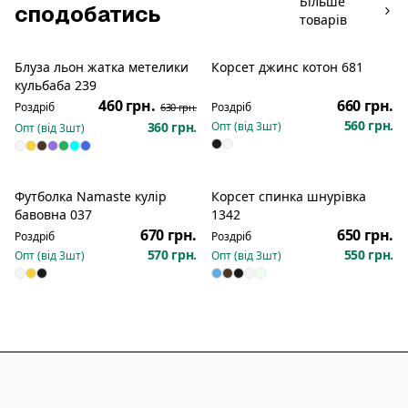
Більше
сподобатись
товарів
Блуза льон жатка метелики
Корсет джинс котон 681
Розпродаж
Розпродаж
кульбаба 239
460 грн.
660 грн.
Роздріб
Роздріб
630 грн.
560 грн.
360 грн.
Опт (від
3
шт)
Опт (від
3
шт)
Футболка Namaste кулір
Корсет спинка шнурівка
Новинка
Новинка
бавовна 037
1342
670 грн.
650 грн.
Роздріб
Роздріб
570 грн.
550 грн.
Опт (від
3
шт)
Опт (від
3
шт)