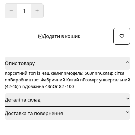
1
Додати в кошик
Опис товару
Корсетний топ із чашкамиnnМодель: 503nnnСклад: сітка
nnВиробництво: Фабричний Китай nРозмір: універсальний
(42-46)n nДовжина 43nОг 82 -100
Деталі та склад
Доставка та повернення