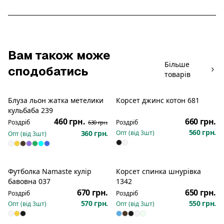
Вам також може
Більше
сподобатись
товарів
Блуза льон жатка метелики
Корсет джинс котон 681
Розпродаж
Розпродаж
кульбаба 239
460 грн.
660 грн.
Роздріб
Роздріб
630 грн.
560 грн.
360 грн.
Опт (від
3
шт)
Опт (від
3
шт)
Футболка Namaste кулір
Корсет спинка шнурівка
Новинка
Новинка
бавовна 037
1342
670 грн.
650 грн.
Роздріб
Роздріб
570 грн.
550 грн.
Опт (від
3
шт)
Опт (від
3
шт)