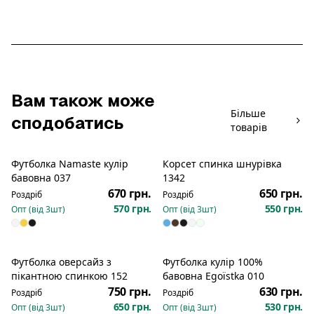
Вам також може
Більше
сподобатись
товарів
Футболка Namaste кулір
Корсет спинка шнурівка
Новинка
Новинка
бавовна 037
1342
670 грн.
650 грн.
Роздріб
Роздріб
570 грн.
550 грн.
Опт (від
3
шт)
Опт (від
3
шт)
Футболка оверсайз з
Футболка кулір 100%
пікантною спинкою 152
бавовна Egoїstka 010
750 грн.
630 грн.
Роздріб
Роздріб
650 грн.
530 грн.
Опт (від
3
шт)
Опт (від
3
шт)