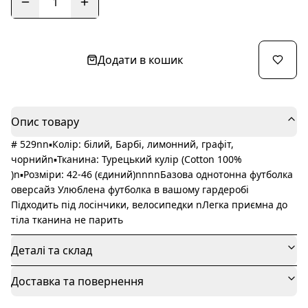
1
Додати в кошик
Опис товару
# 529nn▪️Колір: білий, Барбі, лимонний, графіт,
чорнийn▪️Тканина: Турецький кулір (Cotton 100%
)n▪️Розміри: 42-46 (єдиний)nnnnБазова однотонна футболка
оверсайз Улюблена футболка в вашому гардеробі
Підходить під лосінчики, велосипедки nЛегка приємна до
тіла тканина не парить
Деталі та склад
Доставка та повернення