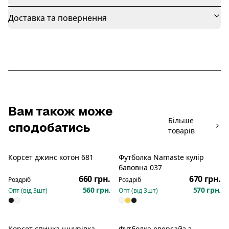
Доставка та повернення
Вам також може
Більше
сподобатись
товарів
Корсет джинс котон 681
Футболка Namaste кулір
Розпродаж
Новинка
бавовна 037
660 грн.
670 грн.
Роздріб
Роздріб
560 грн.
570 грн.
Опт (від
3
шт)
Опт (від
3
шт)
Корсет спинка шнурівка
Футболка оверсайз з