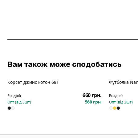
Вам також може сподобатись
Корсет джинс котон 681
Футболка Nam
Розпродаж
Новинка
660 грн.
Роздріб
Роздріб
560 грн.
Опт (від
3
шт)
Опт (від
3
шт)