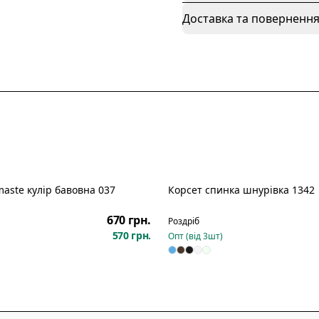
Доставка та поверненн
aste кулір бавовна 037
Корсет спинка шнурівка 1342
Новинка
670 грн.
Роздріб
570 грн.
Опт (від
3
шт)