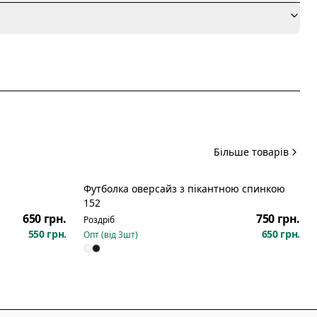
я
Більше товарів
Футболка оверсайз з пікантною спинкою
152
650 грн.
750 грн.
Роздріб
550 грн.
650 грн.
Опт (від
3
шт)