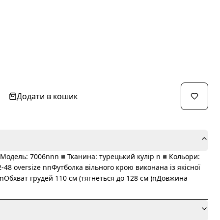
Додати в кошик
nМодель: 7006nnn◾️Тканина: турецький кулір n◾️Кольори:
-48 oversize nnФутболка вільного крою виконана із якісної
nОбхват грудей 110 см (тягнеться до 128 см )nДовжина