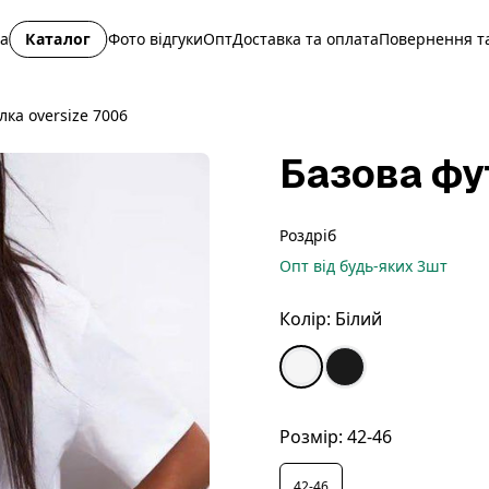
на
Каталог
Фото відгуки
Опт
Доставка та оплата
Повернення та
лка oversize 7006
Базова фу
Роздріб
Опт
від будь-яких
3
шт
Колір:
Білий
Розмір:
42-46
42-46