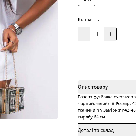
Кількість
1
Опис товару
Базова футболка oversizen
чорний, білийn◾️Розмір: 42
тканини.nn Заміри:nn42-48
виробу 64 см
Деталі та склад