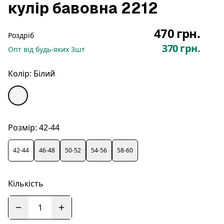
кулір бавовна 2212
470 грн.
Роздріб
370 грн.
Опт
від будь-яких
3
шт
Колір:
Білий
Розмір:
42-44
42-44
46-48
50-52
54-56
58-60
Кількість
1