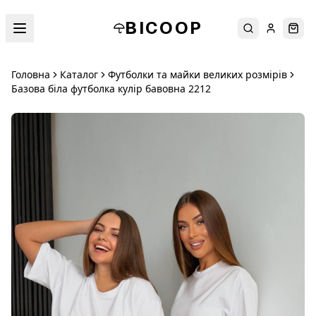
BICOOP
Пошук
Увійти
Кош
Головна
Каталог
Футболки та майки великих розмірів
Базова біла футболка кулір бавовна 2212