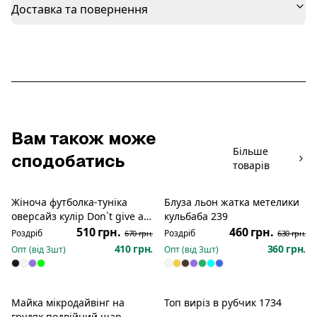
Доставка та повернення
Вам також може
Більше
сподобатись
товарів
Жіноча футболка-туніка
Блуза льон жатка метелики
Розпродаж
Розпродаж
оверсайз кулір Don`t give a
кульбаба 239
hit рожева пантера 868
510 грн.
460 грн.
Роздріб
Роздріб
670 грн.
630 грн.
410 грн.
360 грн.
Опт (від
3
шт)
Опт (від
3
шт)
Майка мікродайвінг на
Топ виріз в рубчик 1734
Розпродаж
грудях подвійний шар