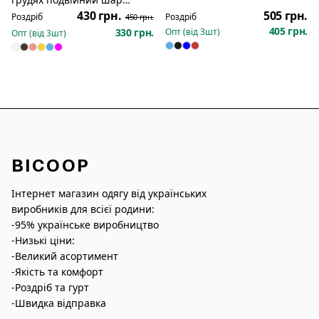
тканини 1181
430 грн.
505 грн.
Роздріб
Роздріб
450 грн.
405 грн.
330 грн.
Опт (від
3
шт)
Опт (від
3
шт)
BICOOP
Інтернет магазин одягу від українських
виробників для всієї родини:
-95% українське виробництво
-Низькі ціни:
-Великий асортимент
-Якість та комфорт
-Роздріб та гурт
-Швидка відправка