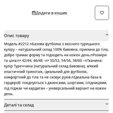
Додати в кошик
Опис товару
Модель #2212 nБазова футболка з якісного турецького
куліру – натуральний склад 100% бавовна, приємна до тіла,
добре тримає форму та підходить на кожен день.nРозміри
та ціна:n• 42/44, 46/48 –n• 50/52, 54/56, 58/60 –nТканина:
кулір Туреччина (натуральний склад бавовна), м’який
еластичний трикотаж, ідеальний для футболок,
комфортний до тіла та не сковує рухів.nІдеальна база в
гардероб: поєднується з джинсами, шортами, спідницями,
під піджак чи кардиган – універсальний варіант на кожен
день.
Деталі та склад