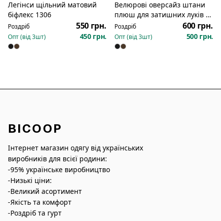
Легінси щільний матовий
Велюрові оверсайз штани
біфлекс 1306
плюш для затишних луків з
затяжками знизу 1250
550 грн.
600 грн.
Роздріб
Роздріб
450 грн.
500 грн.
Опт (від
3
шт)
Опт (від
3
шт)
BICOOP
Інтернет магазин одягу від українських
виробників для всієї родини:
-95% українське виробництво
-Низькі ціни:
-Великий асортимент
-Якість та комфорт
-Роздріб та гурт