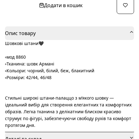
Додати в кошик
Опис товару
Шовкові штани🖤
▫️мод 8860
▫️Тканина: шовк Армані
▫️Кольори: чорний, білий, беж, блакитний
▫️Розміри: 42/44, 46/48
Стильні широкі штани-палаццо з м’якого шовку —
ідеальний вибір для створення елегантних та комфортних
образів. Легка тканина з делікатним блиском красиво
струмує по фігурі, забезпечуючи свободу рухів та комфорт
протягом дня.
Деталі та склад