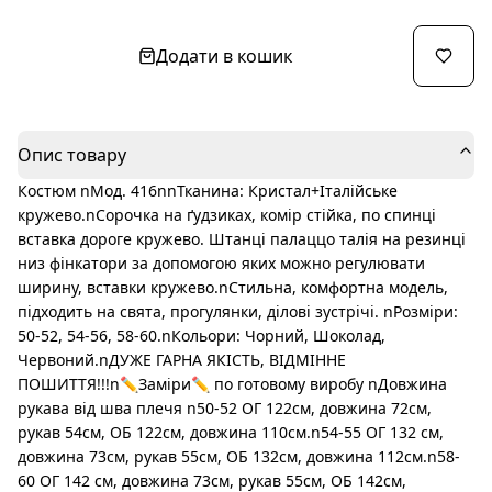
Додати в кошик
Опис товару
Костюм nМод. 416nnТканина: Кристал+Італійське
кружево.nСорочка на ґудзиках, комір стійка, по спинці
вставка дороге кружево. Штанці палаццо талія на резинці
низ фінкатори за допомогою яких можно регулювати
ширину, вставки кружево.nСтильна, комфортна модель,
підходить на свята, прогулянки, ділові зустрічі. nРозміри:
50-52, 54-56, 58-60.nКольори: Чорний, Шоколад,
Червоний.nДУЖЕ ГАРНА ЯКІСТЬ, ВІДМІННЕ
ПОШИТТЯ!!!n✏️Заміри✏️ по готовому виробу nДовжина
рукава від шва плечя n50-52 ОГ 122см, довжина 72см,
рукав 54см, ОБ 122см, довжина 110см.n54-55 ОГ 132 см,
довжина 73см, рукав 55см, ОБ 132см, довжина 112см.n58-
60 ОГ 142 см, довжина 73см, рукав 55см, ОБ 142см,