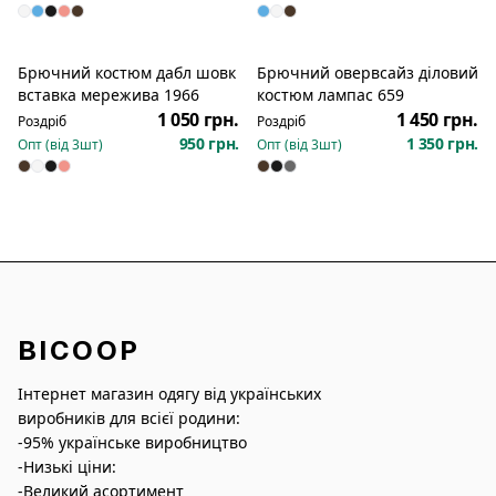
Брючний костюм дабл шовк
Брючний овервсайз діловий
Новинка
Новинка
вставка мережива 1966
костюм лампас 659
1 050 грн.
1 450 грн.
Роздріб
Роздріб
950 грн.
1 350 грн.
Опт (від
3
шт)
Опт (від
3
шт)
BICOOP
Інтернет магазин одягу від українських
виробників для всієї родини:
-95% українське виробництво
-Низькі ціни:
-Великий асортимент