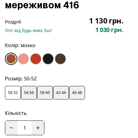
мереживом 416
1 130 грн.
Роздріб
1 030 грн.
Опт
від будь-яких
3
шт
Колір:
мокко
Розмір:
50-52
50-52
54-56
58-60
42-44
46-48
Кількість
1