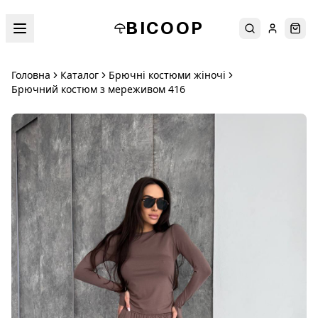
BICOOP
Пошук
Увійти
Кош
Головна
Каталог
Брючні костюми жіночі
Брючний костюм з мереживом 416