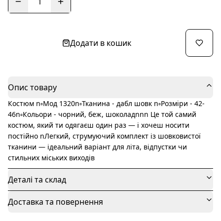
1
Додати в кошик
Опис товару
Костюм n▫️Мод 1320n▫️Тканина - дабл шовк n▫️Розміри - 42-
46n▫️Кольори - чорний, беж, шоколадnnn Це той самий
костюм, який ти одягаєш один раз — і хочеш носити
постійно nЛегкий, струмуючий комплект із шовковистої
тканини — ідеальний варіант для літа, відпустки чи
стильних міських виходів
Деталі та склад
Доставка та повернення