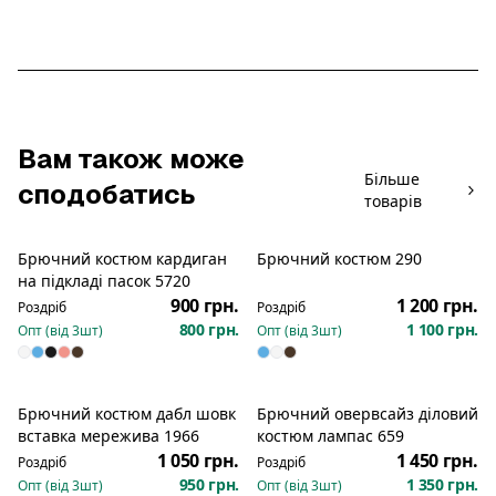
Вам також може
Більше
сподобатись
товарів
Брючний костюм кардиган
Брючний костюм 290
Новинка
на підкладі пасок 5720
900 грн.
1 200 грн.
Роздріб
Роздріб
800 грн.
1 100 грн.
Опт (від
3
шт)
Опт (від
3
шт)
Брючний костюм дабл шовк
Брючний овервсайз діловий
Новинка
Новинка
вставка мережива 1966
костюм лампас 659
1 050 грн.
1 450 грн.
Роздріб
Роздріб
950 грн.
1 350 грн.
Опт (від
3
шт)
Опт (від
3
шт)