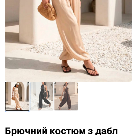
Брючний костюм з дабл