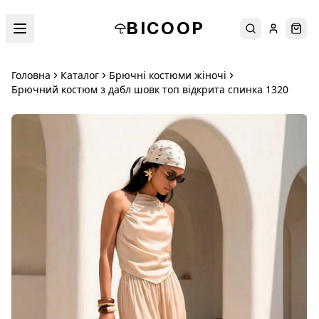
BICOOP
Пошук
Увійти
Кош
Головна
Каталог
Брючні костюми жіночі
Брючний костюм з дабл шовк топ відкрита спинка 1320