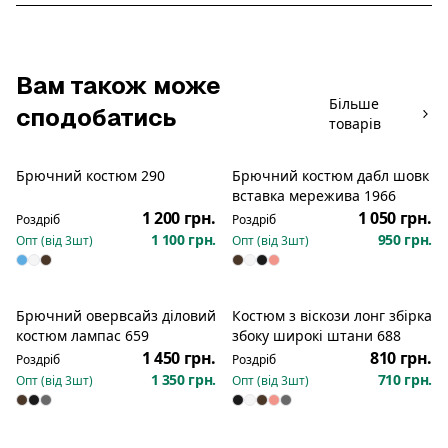
Вам також може
Більше
сподобатись
товарів
Брючний костюм 290
Брючний костюм дабл шовк
Новинка
Новинка
вставка мережива 1966
1 200 грн.
1 050 грн.
Роздріб
Роздріб
1 100 грн.
950 грн.
Опт (від
3
шт)
Опт (від
3
шт)
Брючний овервсайз діловий
Костюм з віскози лонг збірка
Новинка
костюм лампас 659
збоку широкі штани 688
1 450 грн.
810 грн.
Роздріб
Роздріб
1 350 грн.
710 грн.
Опт (від
3
шт)
Опт (від
3
шт)