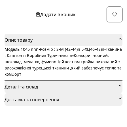
Додати в кошик
Опис товару
Модель 1045 nnn▪️Розмір : S-M (42-44)n L-XL(46-48)n▪️Тканина
: Капітон n Виробник Туреччина n▪️Кольори: чорний,
шоколад, меланж, фумеnnЦей костюм тройка виконаний з
високоякісної турецької тканини ,який забезпечує тепло та
комфорт
Деталі та склад
Доставка та повернення