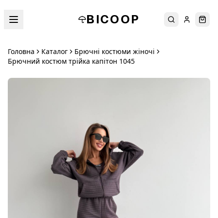
BICOOP
Пошук
Увійти
Кош
Головна
Каталог
Брючні костюми жіночі
Брючний костюм трійка капітон 1045