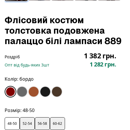
Флісовий костюм
толстовка подовжена
палаццо білі лампаси 889
1 382 грн.
Роздріб
1 282 грн.
Опт
від будь-яких
3
шт
Колір:
бордо
Розмір:
48-50
48-50
52-54
56-58
60-62