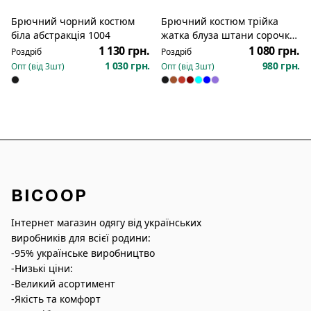
Брючний чорний костюм
Брючний костюм трійка
біла абстракція 1004
жатка блуза штани сорочка
дівчина 765
1 130 грн.
1 080 грн.
Роздріб
Роздріб
1 030 грн.
980 грн.
Опт (від
3
шт)
Опт (від
3
шт)
BICOOP
Інтернет магазин одягу від українських
виробників для всієї родини:
-95% українське виробництво
-Низькі ціни:
-Великий асортимент
-Якість та комфорт