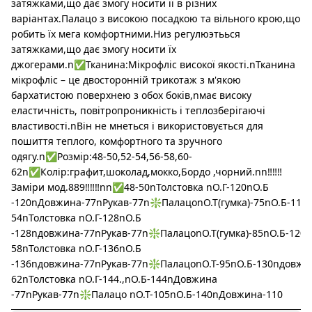
затяжками,що дає змогу носити її в різних
варіантах.Палацо з високою посадкою та вільного крою,що
робить їх мега комфортними.Низ регулюэтьься
затяжками,що дає змогу носити їх
джогерами.n✅Тканина:Мікрофліс високої якості.nТканина
мікрофліс – це двосторонній трикотаж з м'якою
бархатистою поверхнею з обох боків,nмає високу
еластичність, повітропроникність і теплозберігаючі
властивості.nВін не мнеться і використовується для
пошиття теплого, комфортного та зручного
одягу.n✅Розмір:48-50,52-54,56-58,60-
62n✅Колір:графит,шоколад,мокко,Бордо ,чорний.nn‼️‼️‼️
Заміри мод.889‼️‼️‼️nn✅48-50nТолстовка nО.Г-120nО.Б
-120nДовжина-77nРукав-77n❇️ПалацоnО.Т(гумка)-75nО.Б-11
54nТолстовка nО.Г-128nО.Б
-128nдовжина-77nРукав-77n❇️ПалацоnО.Т(гумка)-85nО.Б-12
58nТолстовка nО.Г-136nО.Б
-136nдовжина-77nРукав-77n❇️ПалацоnО.Т-95nО.Б-130nдовж
62nТолстовка nО.Г-144.,nО.Б-144nДовжина
-77nРукав-77n❇️Палацо nО.Т-105nО.Б-140nДовжина-110