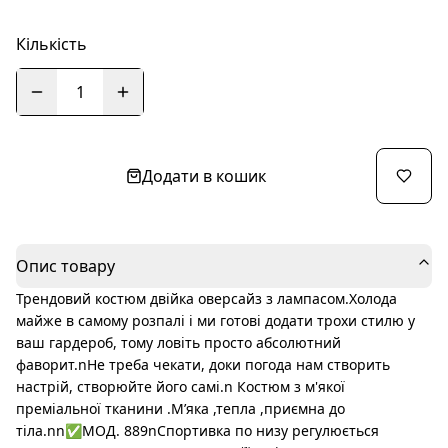
Кількість
1
Додати в кошик
Опис товару
Трендовий костюм двійка оверсайз з лампасом.Холода
майже в самому розпалі і ми готові додати трохи стилю у
ваш гардероб, тому ловіть просто абсолютний
фаворит.nНе треба чекати, доки погода нам створить
настрій, створюйте його самі.n Костюм з м'якої
преміальної тканини .М’яка ,тепла ,приємна до
тіла.nn✅МОД. 889nСпортивка по низу регулюється