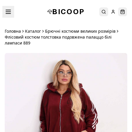
BICOOP
Пошук
Увійти
Кош
Головна
Каталог
Брючні костюми великих розмірів
Флісовий костюм толстовка подовжена палаццо білі
лампаси 889