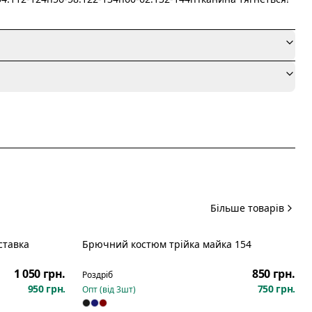
я
Більше товарів
ставка
Брючний костюм трійка майка 154
Новинка
1 050 грн.
850 грн.
Роздріб
950 грн.
750 грн.
Опт (від
3
шт)