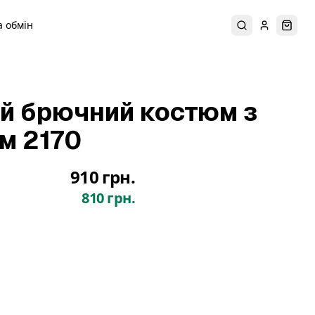
 обмін
Пошук
Увійти
Коши
й брючний костюм з
м 2170
910 грн.
810 грн.