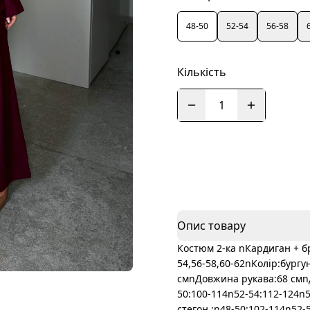
48-50
52-54
56-58
Кількість
1
Опис товару
Костюм 2-ка nКардиган + 
54,56-58,60-62nКолір:бургу
смnДовжина рукава:68 смnД
50:100-114n52-54:112-124n5
стегон :n48-50:102-114n52-