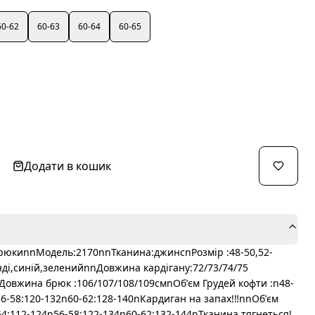
60-62
60-63
60-64
60-65
Додати в кошик
брюкиnnМодель:2170nnТканина:джинсnРозмір :48-50,52-
нді,синій,зеленийnnДовжина кардігану:72/73/74/75
овжина брюк :106/107/108/109смnОбʼєм Грудей кофти :n48-
6-58:120-132n60-62:128-140nКардиган на запах!‼️nnОбʼєм
54:112-124n56-58:122-134n60-62:132-144nТканина тягнеться!