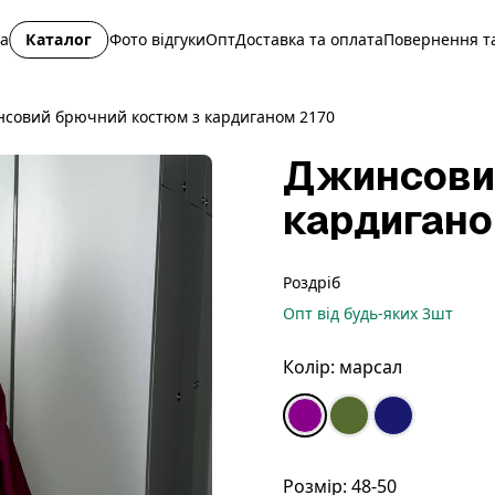
на
Каталог
Фото відгуки
Опт
Доставка та оплата
Повернення та
совий брючний костюм з кардиганом 2170
Джинсови
кардигано
Роздріб
Опт
від будь-яких
3
шт
Колір:
марсал
Розмір:
48-50