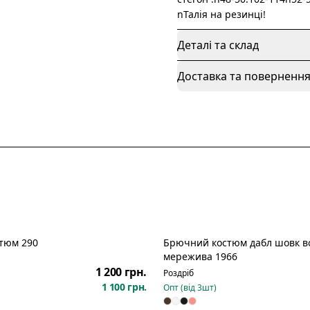
nТалія на резинці!
Деталі та склад
Доставка та поверненн
тюм 290
Брючний костюм дабл шовк в
Новинка
мережива 1966
1 200 грн.
Роздріб
1 100 грн.
Опт (від
3
шт)