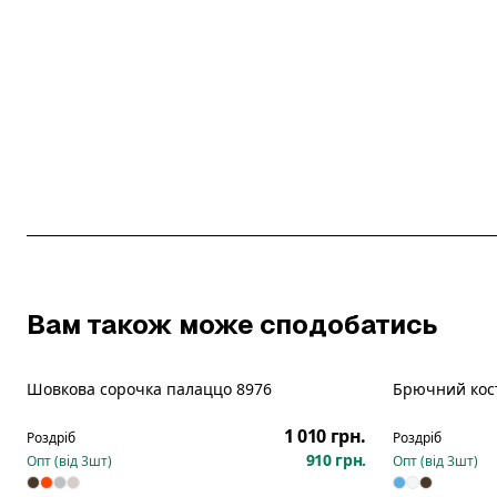
Вам також може сподобатись
Шовкова сорочка палаццо 8976
Брючний кос
Новинка
Новинка
1 010 грн.
Роздріб
Роздріб
910 грн.
Опт (від
3
шт)
Опт (від
3
шт)