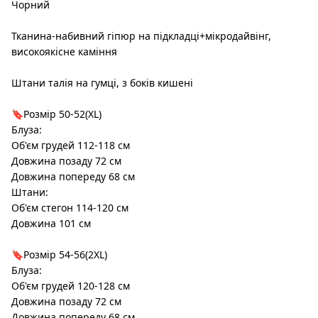
Чорний
Тканина-набивний гіпюр на підкладці+мікродайвінг,
високоякісне каміння
Штани талія на гумці, з боків кишені
🔖Розмір 50-52(XL)
Блуза:
Об'єм грудей 112-118 см
Довжина позаду 72 см
Довжина попереду 68 см
Штани:
Об'єм стегон 114-120 см
Довжина 101 см
🔖Розмір 54-56(2XL)
Блуза:
Об'єм грудей 120-128 см
Довжина позаду 72 см
Довжина попереду 68 см