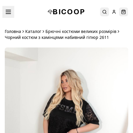
BICOOP
Пошук
Увійти
Кош
Головна
Каталог
Брючні костюми великих розмірів
Чорний костюм з камінцями набивний гіпюр 2611