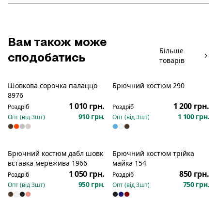
Вам також може
Більше
сподобатись
товарів
Шовкова сорочка палаццо
Брючний костюм 290
Новинка
Новинка
8976
1 010 грн.
1 200 грн.
Роздріб
Роздріб
910 грн.
1 100 грн.
Опт (від
3
шт)
Опт (від
3
шт)
Брючний костюм дабл шовк
Брючний костюм трійка
Новинка
Новинка
вставка мережива 1966
майка 154
1 050 грн.
850 грн.
Роздріб
Роздріб
950 грн.
750 грн.
Опт (від
3
шт)
Опт (від
3
шт)