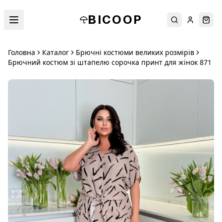
BICOOP
Пошук
Увійти
Кош
Головна
Каталог
Брючні костюми великих розмірів
Брючний костюм зі штапелю сорочка принт для жінок 871