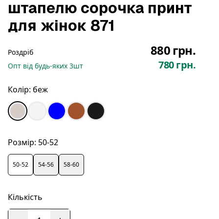
штапелю сорочка принт
для жінок 871
880 грн.
Роздріб
780 грн.
Опт
від будь-яких
3
шт
Колір:
беж
Розмір:
50-52
50-52
54-56
58-60
Кількість