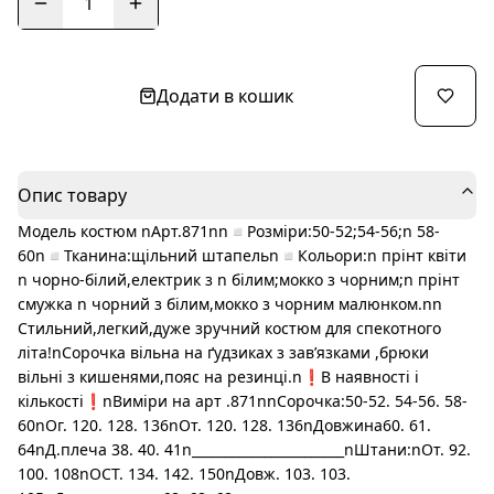
1
Додати в кошик
Опис товару
Модель костюм nАрт.871nn◽️Розміри:50-52;54-56;n 58-
60n◽️Тканина:щільний штапельn◽️Кольори:n прінт квіти
n чорно-білий,електрик з n білим;мокко з чорним;n прінт
смужка n чорний з білим,мокко з чорним малюнком.nn
Стильний,легкий,дуже зручний костюм для спекотного
літа!nСорочка вільна на ґудзиках з завʼязками ,брюки
вільні з кишенями,пояс на резинці.n❗️В наявності і
кількості❗️nВиміри на арт .871nnСорочка:50-52. 54-56. 58-
60nОг. 120. 128. 136nОт. 120. 128. 136nДовжина60. 61.
64nД.плеча 38. 40. 41n_______________________nШтани:nОт. 92.
100. 108nОСТ. 134. 142. 150nДовж. 103. 103.