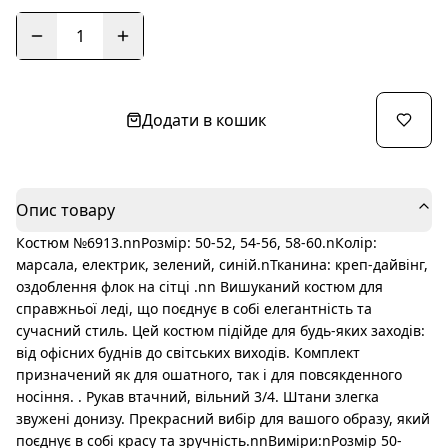
1
Додати в кошик
Опис товару
Костюм №6913.nnРозмір: 50-52, 54-56, 58-60.nКолір:
марсала, електрик, зелений, синій.nТканина: креп-дайвінг,
оздоблення флок на сітці .nn Вишуканий костюм для
справжньої леді, що поєднує в собі елегантність та
сучасний стиль. Цей костюм підійде для будь-яких заходів:
від офісних буднів до світських виходів. Комплект
призначений як для ошатного, так і для повсякденного
носіння. . Рукав втачний, вільний 3/4. Штани злегка
звужені донизу. Прекрасний вибір для вашого образу, який
поєднує в собі красу та зручність.nnВиміри:nРозмір 50-