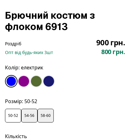
Брючний костюм з
флоком 6913
900 грн.
Роздріб
800 грн.
Опт
від будь-яких
3
шт
Колір:
електрик
Розмір:
50-52
50-52
54-56
58-60
Кількість