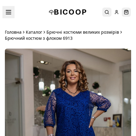
BICOOP
Пошук
Увійти
Кош
Головна
Каталог
Брючні костюми великих розмірів
Брючний костюм з флоком 6913