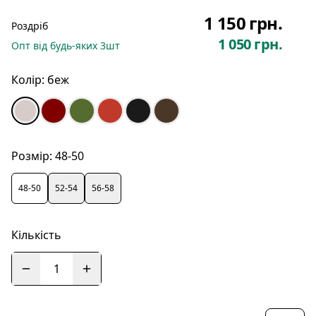
1 150 грн.
Роздріб
1 050 грн.
Опт
від будь-яких
3
шт
Колір:
беж
Розмір:
48-50
48-50
52-54
56-58
Кількість
1