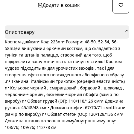
Додати в кошик
Опис товару
Костюм-двійкаn• Код: 223nn• Розміри: 48-50, 52-54, 56-
58nЦей вишуканий брючний костюм, що складається з
туніки та штанів палаццо, створений для того, щоб
підкреслити вашу жіночність та почуття стилю! Костюм
чудово підходить як для урочистих заходів , так і для
створення ефектного повсякденного або офісного образу
.n• Тканина: італійський трикотаж (середня еластичність)
n• Кольори: чорний , смарагдовий , бордовий , шоколад ,
червоний-чорний , бежевий-чорний nКофта (замір по
виробу) n• Обхват грудей (ОГ): 110/118/126 смn• Довжина
рукава: 45/48/48 смn• Довжина кофти: 67/70/71 смnШтани
(замір по виробу) n• Обхват стегон (ОС): 120/128/136 смn•
Довжина штанів по зовнішньому/внутрішньому шву:
108/76; 109/76; 112/78 см