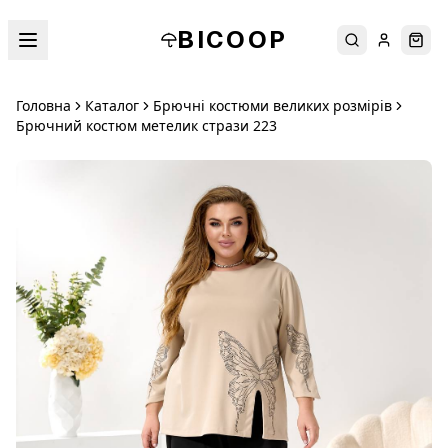
BICOOP
Пошук
Увійти
Кош
Головна
Каталог
Брючні костюми великих розмірів
Брючний костюм метелик стрази 223