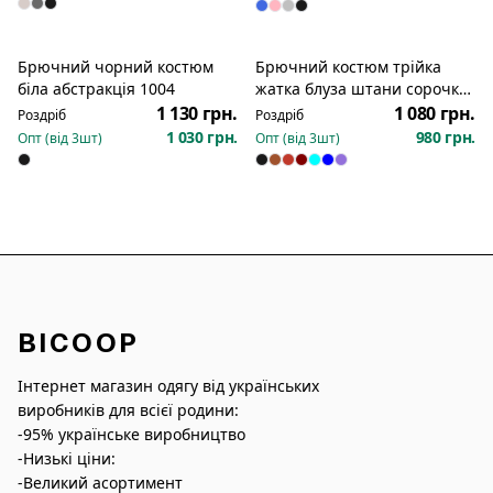
Брючний чорний костюм
Брючний костюм трійка
біла абстракція 1004
жатка блуза штани сорочка
дівчина 765
1 130 грн.
1 080 грн.
Роздріб
Роздріб
1 030 грн.
980 грн.
Опт (від
3
шт)
Опт (від
3
шт)
BICOOP
Інтернет магазин одягу від українських
виробників для всієї родини:
-95% українське виробництво
-Низькі ціни:
-Великий асортимент