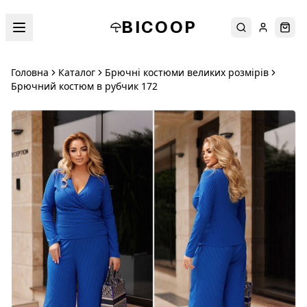
BICOOP
Пошук
Увійти
Кош
Головна
Каталог
Брючні костюми великих розмірів
Брючний костюм в рубчик 172