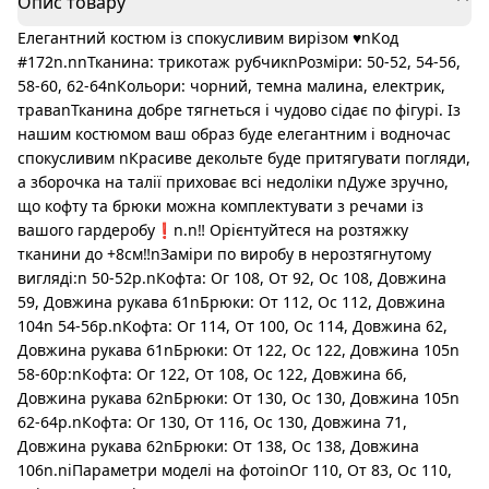
Опис товару
Елегантний костюм із спокусливим вирізом ♥️nКод
#172n.nnТканина: трикотаж рубчикnРозміри: 50-52, 54-56,
58-60, 62-64nКольори: чорний, темна малина, електрик,
траваnТканина добре тягнеться і чудово сідає по фігурі. Із
нашим костюмом ваш образ буде елегантним і водночас
спокусливим nКрасиве декольте буде притягувати погляди,
а зборочка на талії приховає всі недоліки nДуже зручно,
що кофту та брюки можна комплектувати з речами із
вашого гардеробу❗️n.n‼️ Орієнтуйтеся на розтяжку
тканини до +8см‼️nЗаміри по виробу в нерозтягнутому
вигляді:n 50-52р.nКофта: Ог 108, От 92, Ос 108, Довжина
59, Довжина рукава 61nБрюки: От 112, Ос 112, Довжина
104n 54-56р.nКофта: Ог 114, От 100, Ос 114, Довжина 62,
Довжина рукава 61nБрюки: От 122, Ос 122, Довжина 105n
58-60р:nКофта: Ог 122, От 108, Ос 122, Довжина 66,
Довжина рукава 62nБрюки: От 130, Ос 130, Довжина 105n
62-64р.nКофта: Ог 130, От 116, Ос 130, Довжина 71,
Довжина рукава 62nБрюки: От 138, Ос 138, Довжина
106n.nℹ️Параметри моделі на фотоℹ️nОг 110, От 83, Ос 110,