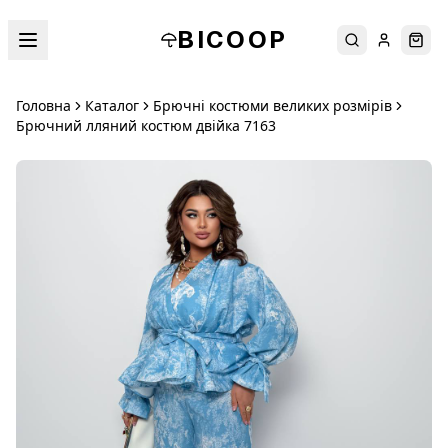
BICOOP
Пошук
Увійти
Кош
Головна
Каталог
Брючні костюми великих розмірів
Брючний лляний костюм двійка 7163