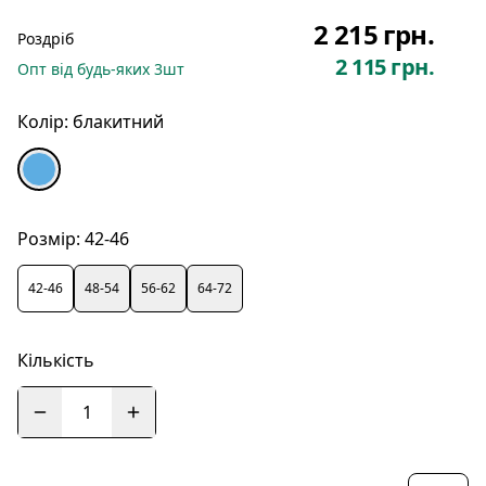
2 215 грн.
Роздріб
2 115 грн.
Опт
від будь-яких
3
шт
Колір:
блакитний
Розмір:
42-46
42-46
48-54
56-62
64-72
Кількість
1