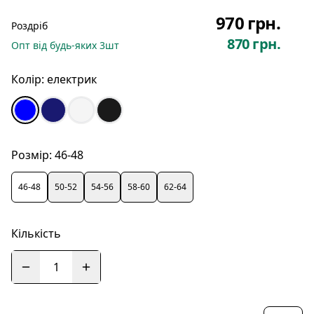
970 грн.
Роздріб
870 грн.
Опт
від будь-яких
3
шт
Колір:
електрик
Розмір:
46-48
46-48
50-52
54-56
58-60
62-64
Кількість
1