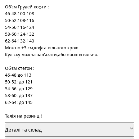
Обʼєм Грудей кофти :
46-48:100-108
50-52:108-116
54-56:116-124
58-60:124-132
62-64:132-140
Можно +3 см,кофта вільного крою.
Куліску можна завʼязати,або носити вільно.
Обʼєм стегон :
46-48:до 113
50-52: до 121
54-56: до 129
58-60: до 137
62-64: до 145
Талія на резинці!
Деталі та склад