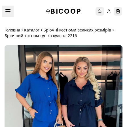
BICOOP
Пошук
Увійти
Кош
Головна
Каталог
Брючні костюми великих розмірів
Брючний костюм туніка куліска 2216