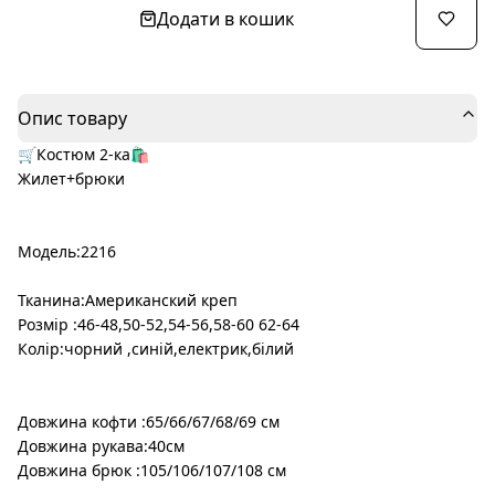
Додати в кошик
Опис товару
🛒Костюм 2-ка🛍
Жилет+брюки
Модель:2216
Тканина:Американский креп
Розмір :46-48,50-52,54-56,58-60 62-64
Колір:чорний ,синій,електрик,білий
Довжина кофти :65/66/67/68/69 см
Довжина рукава:40см
Довжина брюк :105/106/107/108 см