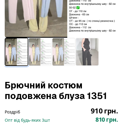
Брючний костюм
подовжена блуза 1351
910 грн.
Роздріб
810 грн.
Опт
від будь-яких
3
шт