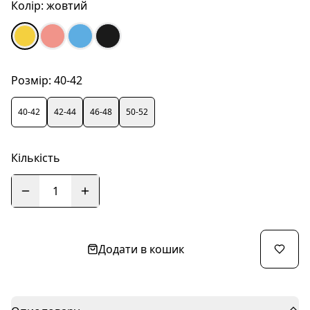
Колір:
жовтий
Розмір:
40-42
40-42
42-44
46-48
50-52
Кількість
1
Додати в кошик