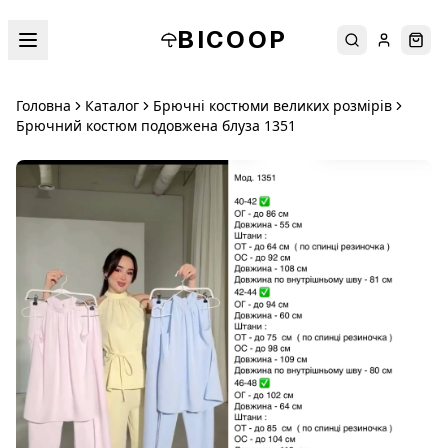
BICOOP
Пошук
Увійти
Кош
Головна
Каталог
Брючні костюми великих розмірів
Брючний костюм подовжена блуза 1351