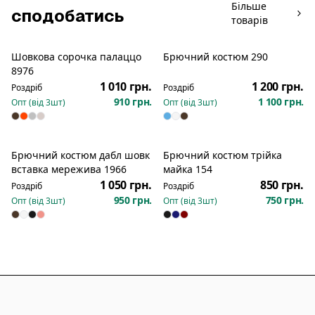
Більше
сподобатись
товарів
Шовкова сорочка палаццо
Брючний костюм 290
Новинка
Новинка
8976
1 010 грн.
1 200 грн.
Роздріб
Роздріб
910 грн.
1 100 грн.
Опт (від
3
шт)
Опт (від
3
шт)
Брючний костюм дабл шовк
Брючний костюм трійка
Новинка
Новинка
вставка мережива 1966
майка 154
1 050 грн.
850 грн.
Роздріб
Роздріб
950 грн.
750 грн.
Опт (від
3
шт)
Опт (від
3
шт)