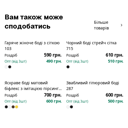
Вам також може
Більше
сподобатись
товарів
Гаряче жіноче боді з сіткою
Чорний боді стрейч сітка
103
715
590 грн.
610 грн.
Роздріб
Роздріб
490 грн.
510 грн.
Опт (від
3
шт)
Опт (від
3
шт)
Яскраве боді матовий
Звабливий гіпюровий боді
біфлекс з імітацією пірсингу
287
2066
700 грн.
600 грн.
Роздріб
Роздріб
600 грн.
500 грн.
Опт (від
3
шт)
Опт (від
3
шт)