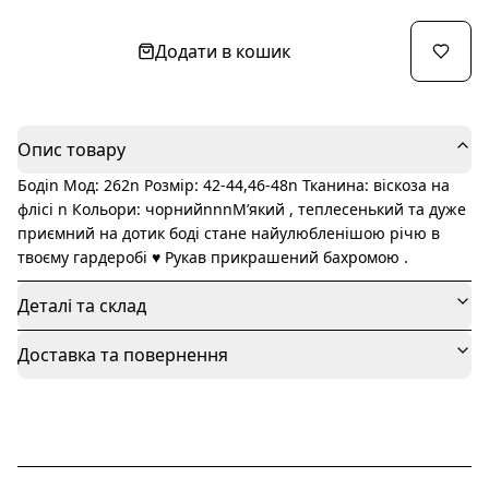
Додати в кошик
Опис товару
Бодіn Мод: 262n Розмір: 42-44,46-48n Тканина: віскоза на
флісі n Кольори: чорнийnnnМ’який , теплесенький та дуже
приємний на дотик боді стане найулюбленішою річю в
твоєму гардеробі ♥️ Рукав прикрашений бахромою .
Деталі та склад
Доставка та повернення