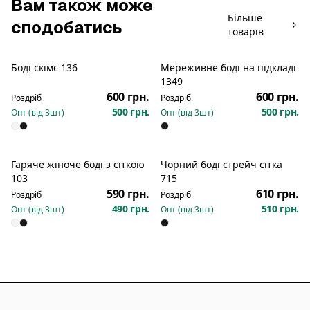
Вам також може
Більше
сподобатись
товарів
Боді скімс 136
Мереживне боді на підкладі
Новинка
Новинка
1349
600 грн.
600 грн.
Роздріб
Роздріб
500 грн.
500 грн.
Опт (від
3
шт)
Опт (від
3
шт)
Гаряче жіноче боді з сіткою
Чорний боді стрейч сітка
103
715
590 грн.
610 грн.
Роздріб
Роздріб
490 грн.
510 грн.
Опт (від
3
шт)
Опт (від
3
шт)