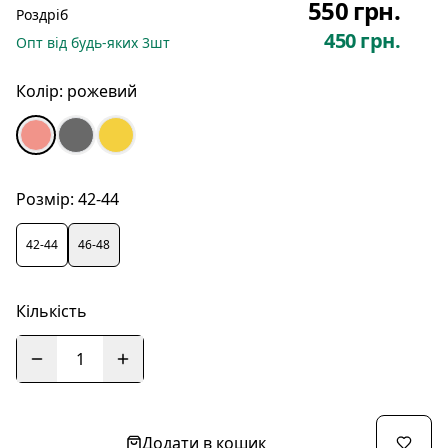
550 грн.
Роздріб
450 грн.
Опт
від будь-яких
3
шт
Колір:
рожевий
Розмір:
42-44
42-44
46-48
Кількість
1
Додати в кошик