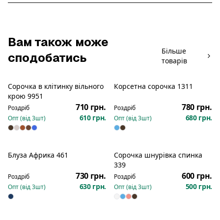
Вам також може
Більше
сподобатись
товарів
Сорочка в клітинку вільного
Корсетна сорочка 1311
крою 9951
710 грн.
780 грн.
Роздріб
Роздріб
610 грн.
680 грн.
Опт (від
3
шт)
Опт (від
3
шт)
Блуза Африка 461
Сорочка шнурівка спинка
Новинка
339
730 грн.
600 грн.
Роздріб
Роздріб
630 грн.
500 грн.
Опт (від
3
шт)
Опт (від
3
шт)