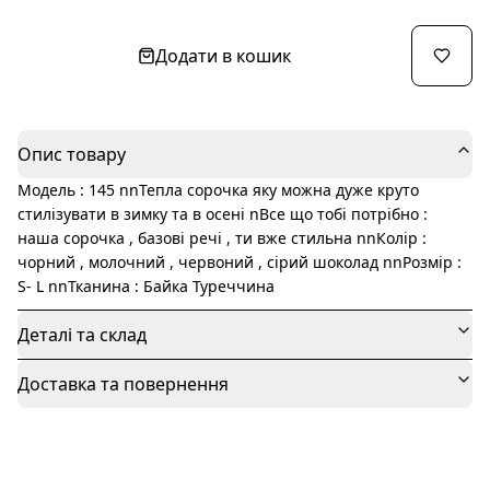
Додати в кошик
Опис товару
Модель : 145 nnТепла сорочка яку можна дуже круто
стилізувати в зимку та в осені nВсе що тобі потрібно :
наша сорочка , базові речі , ти вже стильна nnКолір :
чорний , молочний , червоний , сірий шоколад nnРозмір :
S- L nnТканина : Байка Туреччина
Деталі та склад
Доставка та повернення